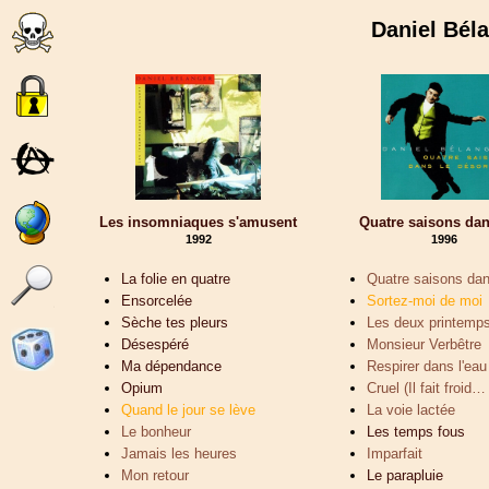
Daniel Bé
Les insomniaques s'amusent
Quatre saisons da
1992
1996
La folie en quatre
Quatre saisons da
Ensorcelée
Sortez-moi de moi
Sèche tes pleurs
Les deux printemp
Désespéré
Monsieur Verbêtre
Ma dépendance
Respirer dans l'eau
Opium
Cruel (Il fait froid…
Quand le jour se lève
La voie lactée
Le bonheur
Les temps fous
Jamais les heures
Imparfait
Mon retour
Le parapluie