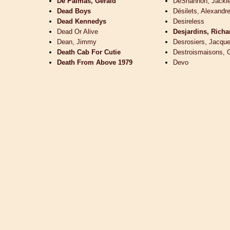
De Palmas, Gérald
DeShannon, Jacki
Dead Boys
Désilets, Alexandr
Dead Kennedys
Desireless
Dead Or Alive
Desjardins, Richa
Dean, Jimmy
Desrosiers, Jacqu
Death Cab For Cutie
Destroismaisons, G
Death From Above 1979
Devo