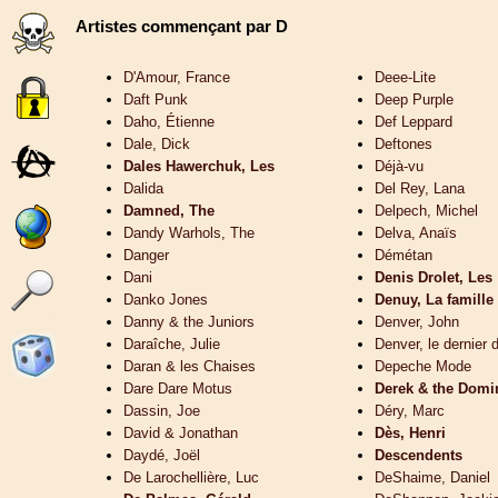
Artistes commençant par D
D'Amour, France
Deee-Lite
Daft Punk
Deep Purple
Daho, Étienne
Def Leppard
Dale, Dick
Deftones
Dales Hawerchuk, Les
Déjà-vu
Dalida
Del Rey, Lana
Damned, The
Delpech, Michel
Dandy Warhols, The
Delva, Anaïs
Danger
Démétan
Dani
Denis Drolet, Les
Danko Jones
Denuy, La famille
Danny & the Juniors
Denver, John
Daraîche, Julie
Denver, le dernier 
Daran & les Chaises
Depeche Mode
Dare Dare Motus
Derek & the Domi
Dassin, Joe
Déry, Marc
David & Jonathan
Dès, Henri
Daydé, Joël
Descendents
De Larochellière, Luc
DeShaime, Daniel