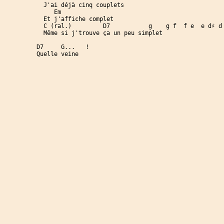
  J'ai déjà cinq couplets

     Em

  Et j'affiche complet

  C (ral.)         D7           g    g f  f e  e d♯ d

  Même si j'trouve ça un peu simplet

D7     G...   !

Quelle veine