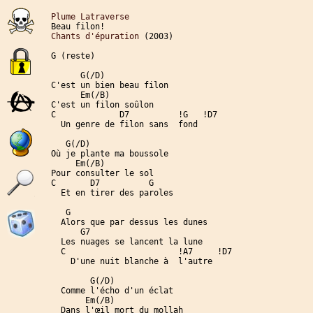
Plume Latraverse
Chants d'épuration
 (2003)

G (reste)

      G(/D)

C'est un bien beau filon

      Em(/B)

C'est un filon soûlon

C             D7          !G   !D7

  Un genre de filon sans  fond

   G(/D)

Où je plante ma boussole

     Em(/B)

Pour consulter le sol

C       D7          G

  Et en tirer des paroles

   G

  Alors que par dessus les dunes

      G7

  Les nuages se lancent la lune

  C                       !A7     !D7

    D'une nuit blanche à  l'autre

        G(/D)

  Comme l'écho d'un éclat

       Em(/B)

  Dans l'œil mort du mollah
