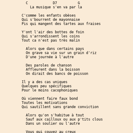
  C            D7          G 

    La musique s'en va par la

C'comme les enfants obèses

Qui s'bourrent de mayonnaise

Pis qui mangent des tartes aux fraises

Y'ont l'air des bottes de foin

Qui s'arrondissent les coins

Tout ca n'est pas très malin

  Alors que dans certains pays

  On grave sa vie sur un grain d'riz

  D'une journée à l'autre

  Des paroles de chanson

  Affleurent dans la boisson

  On dirait des bancs de poisson

Il y a des cas uniques

Quelques peu spécifiques

Pour le moins cacophoniques

Où viennent faire faux bond

Toutes les motivations

Qui sautillent sans grande conviction

  Alors qu'on s'habitue à tout

  Sauf aux cailloux ou aux p'tits clous

  Dans un soulier ou l'autre

  Vous qui couvez au creux
