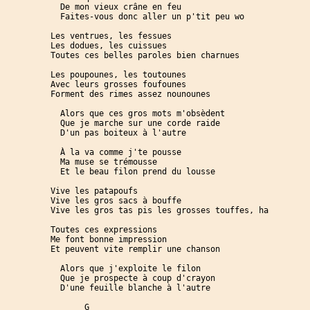
  De mon vieux crâne en feu

  Faites-vous donc aller un p'tit peu wo

Les ventrues, les fessues

Les dodues, les cuissues

Toutes ces belles paroles bien charnues

Les poupounes, les toutounes

Avec leurs grosses foufounes

Forment des rimes assez nounounes

  Alors que ces gros mots m'obsèdent

  Que je marche sur une corde raide

  D'un pas boiteux à l'autre

  À la va comme j'te pousse

  Ma muse se trémousse

  Et le beau filon prend du lousse

Vive les patapoufs

Vive les gros sacs à bouffe

Vive les gros tas pis les grosses touffes, ha

Toutes ces expressions

Me font bonne impression

Et peuvent vite remplir une chanson

  Alors que j'exploite le filon

  Que je prospecte à coup d'crayon

  D'une feuille blanche à l'autre

       G
