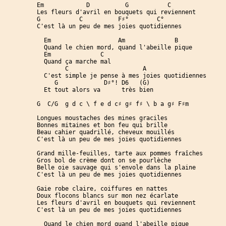
Em            D          G           C

Les fleurs d'avril en bouquets qui reviennent

G           C          F♯°        C°

C'est là un peu de mes joies quotidiennes

  Em                   Am              B

  Quand le chien mord, quand l'abeille pique

  Em              C

  Quand ça marche mal

        C                     A

  C'est simple je pense à mes joies quotidiennes

     G             D♯°! D6   (G)

  Et tout alors va      très bien

G  C/G  g d c \ f e d c♯ g♯ f♯ \ b a g♯ F♯m

Longues moustaches des mines graciles                 
Bonnes mitaines et bon feu qui brille

Beau cahier quadrillé, cheveux mouillés

C'est là un peu de mes joies quotidiennes

Grand mille-feuilles, tarte aux pommes fraîches

Gros bol de crème dont on se pourlèche

Belle oie sauvage qui s'envole dans la plaine

C'est là un peu de mes joies quotidiennes

Gaie robe claire, coiffures en nattes

Doux flocons blancs sur mon nez écarlate

Les fleurs d'avril en bouquets qui reviennent

C'est là un peu de mes joies quotidiennes

  Quand le chien mord quand l'abeille pique
