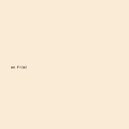
     en F♯(m)
