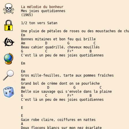
La mélodie du bonheur
Mes joies quotidiennes

(1965)

1/2 ton vers Satan

Une pluie de pétales de roses ou des moustaches de cha
Em

Bonnes mitaines et bon feu qui brille

Am          D          G            C

Beau cahier quadrillé, cheveux mouillés

G           C          F♯°        B

C'est là un peu de mes joies quotidiennes

Em

Em

Gros mille-feuilles, tarte aux pommes fraîches

Am

Grand bol de crème dont on se pourlèche

Am           D            G            C

Belle oie sauvage qui s'envole dans la plaine

G           C          F♯°        B

C'est là un peu de mes joies quotidiennes

E

E

Gaie robe claire, coiffures en nattes

A

Doux flocons blancs sur mon nez écarlate
